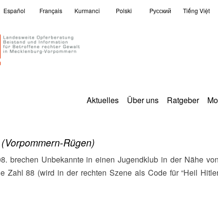
Español
Français
Kurmancî
Polski
Pусский
Tiếng Việt
Aktuelles
Über uns
Ratgeber
Mo
-
(Vorpommern-Rügen)
Zahl 88 (wird in der rechten Szene als Code für “Heil Hitler