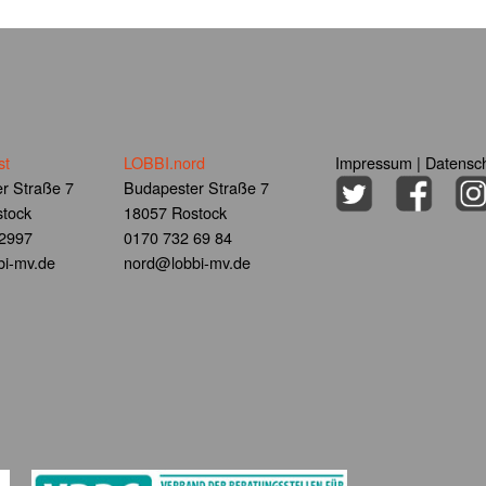
st
LOBBI.nord
Impressum
|
Datensch
r Straße 7
Budapester Straße 7
tock
18057 Rostock
 2997
0170 732 69 84
i-mv.de
nord@lobbi-mv.de