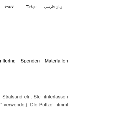
ትግርኛ
Türkçe
زبان فارسی
nitoring
Spenden
Materialien
” verwendet). Die Polizei nimmt