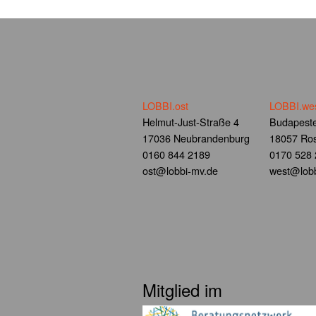
LOBBI.ost
LOBBI.we
Helmut-Just-Straße 4
Budapeste
17036 Neubrandenburg
18057 Ros
0160 844 2189
0170 528
ost@lobbi-mv.de
west@lobb
Mitglied im