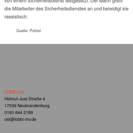
von einem Sicherheitsdienst festgesetzt. Der Mann greift
die Mitarbeiter des Sicherheitsdienstes an und beleidigt sie
rassistisch.
Quelle: Polizei
LOBBI.ost
Helmut-Just-Straße 4
17036 Neubrandenburg
0160 844 2189
ost@lobbi-mv.de