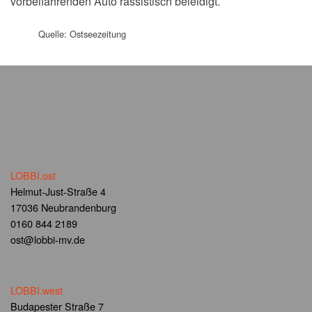
vorbeifahrenden Auto rassistisch beleidigt.
Quelle: Ostseezeitung
LOBBI.ost
Helmut-Just-Straße 4
17036 Neubrandenburg
0160 844 2189
ost@lobbi-mv.de
LOBBI.west
Budapester Straße 7