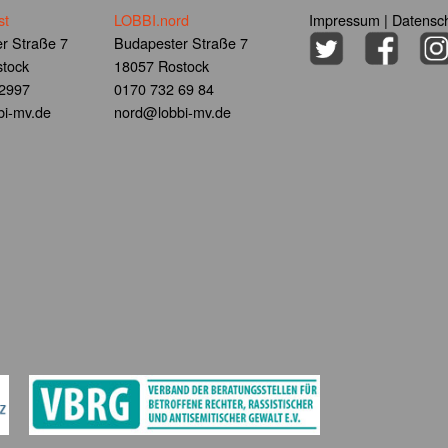
st
LOBBI.nord
Impressum
|
Datensch
r Straße 7
Budapester Straße 7
tock
18057 Rostock
 2997
0170 732 69 84
i-mv.de
nord@lobbi-mv.de