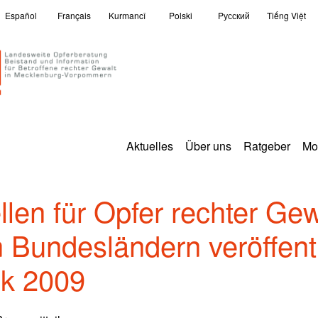
Español
Français
Kurmancî
Polski
Pусский
Tiếng Việt
Aktuelles
Über uns
Ratgeber
Mo
len für Opfer rechter Gew
 Bundesländern veröffent
ik 2009