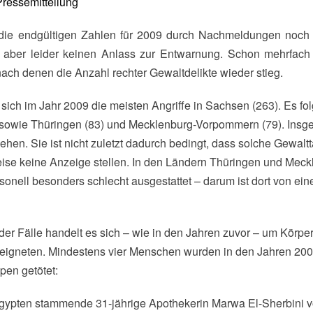
Pressemitteilung
etet aber leider keinen Anlass zur Entwarnung. Schon mehrfac
nach denen die Anzahl rechter Gewaltdelikte wieder stieg.
 sich im Jahr 2009 die meisten Angriffe in Sachsen (263). Es f
 sowie Thüringen (83) und Mecklenburg-Vorpommern (79). Insges
hen. Sie ist nicht zuletzt dadurch bedingt, dass solche Gewalt
eise keine Anzeige stellen. In den Ländern Thüringen und Mec
rsonell besonders schlecht ausgestattet – darum ist dort von e
er Fälle handelt es sich – wie in den Jahren zuvor – um Körper
reigneten. Mindestens vier Menschen wurden in den Jahren 20
pen getötet:
Ägypten stammende 31-jährige Apothekerin Marwa El-Sherbini 