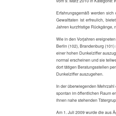
vom 9. März 2010 in Kategorie:
Erfahrungsgemäß werden sich die endgültigen Zahlen für 2009 durch Nachmeldungen noch erhöhen. Der Rückgang rechter
Gewalttaten ist erfreulich, bi
Jahren kurzfristige Rückgänge, 
Wie in den Vorjahren ereigneten
Berlin (102), Brandenburg (101)
einer hohen Dunkelziffer auszuge
normal erscheinen und sie teilw
dort tätigen Beratungsstellen pe
Dunkelziffer auszugehen.
In der überwiegenden Mehrzahl d
spontan im öffentlichen Raum e
ihnen nahe stehenden Tätergrup
Am 1. Juli 2009 wurde die aus 