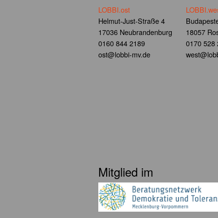
LOBBI.ost
LOBBI.we
Helmut-Just-Straße 4
Budapeste
17036 Neubrandenburg
18057 Ros
0160 844 2189
0170 528
ost@lobbi-mv.de
west@lobb
Mitglied im