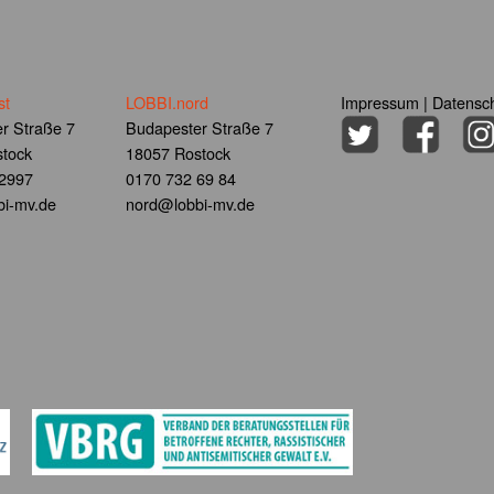
st
LOBBI.nord
Impressum
|
Datensch
r Straße 7
Budapester Straße 7
tock
18057 Rostock
 2997
0170 732 69 84
i-mv.de
nord@lobbi-mv.de