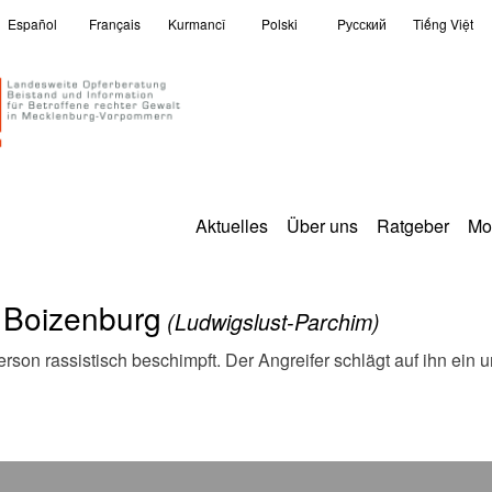
Español
Français
Kurmancî
Polski
Pусский
Tiếng Việt
Aktuelles
Über uns
Ratgeber
Mo
 Boizenburg
(Ludwigslust-Parchim)
Person rassistisch beschimpft. Der Angreifer schlägt auf ihn ein u