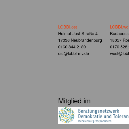
LOBBI.ost
LOBBI.we
Helmut-Just-Straße 4
Budapeste
17036 Neubrandenburg
18057 Ros
0160 844 2189
0170 528
ost@lobbi-mv.de
west@lobb
Mitglied im