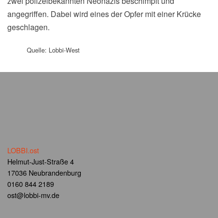
zwei polizeibekannten Neonazis beschimpft und
angegriffen. Dabei wird eines der Opfer mit einer Krücke
geschlagen.
Quelle: Lobbi-West
LOBBI.ost
Helmut-Just-Straße 4
17036 Neubrandenburg
0160 844 2189
ost@lobbi-mv.de