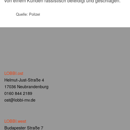
von einem Kunden rassistisch beleidigt und geschlagen.
Quelle: Polizei
LOBBI.ost
Helmut-Just-Straße 4
17036 Neubrandenburg
0160 844 2189
ost@lobbi-mv.de
LOBBI.west
Budapester Straße 7