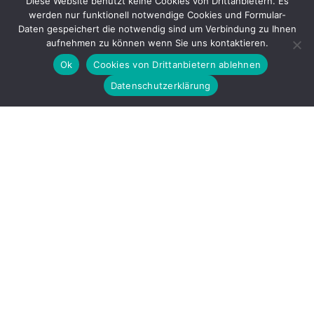
Diese Website benutzt keine Cookies von Drittanbietern. Es
werden nur funktionell notwendige Cookies und Formular-
Gefördert durch
Daten gespeichert die notwendig sind um Verbindung zu Ihnen
aufnehmen zu können wenn Sie uns kontaktieren.
Ok
Cookies von Drittanbietern ablehnen
Datenschutzerklärung
Copyright © 2026 by LOBBI – Für Betroffene rechter Gewalt