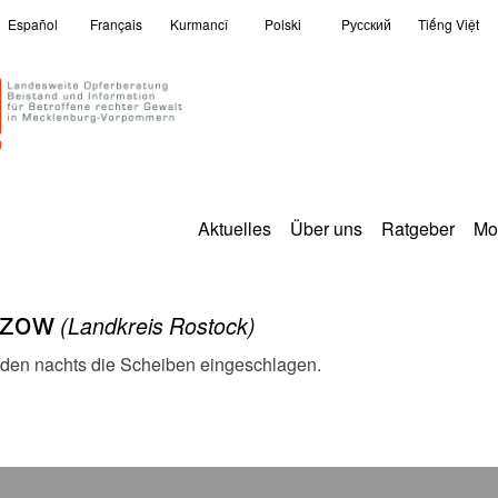
Español
Français
Kurmancî
Polski
Pусский
Tiếng Việt
Aktuelles
Über uns
Ratgeber
Mo
tzow
(Landkreis Rostock)
rden nachts die Scheiben eingeschlagen.