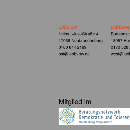
LOBBI.ost
LOBBI.we
Helmut-Just-Straße 4
Budapeste
17036 Neubrandenburg
18057 Ros
0160 844 2189
0170 528
ost@lobbi-mv.de
west@lobb
Mitglied im