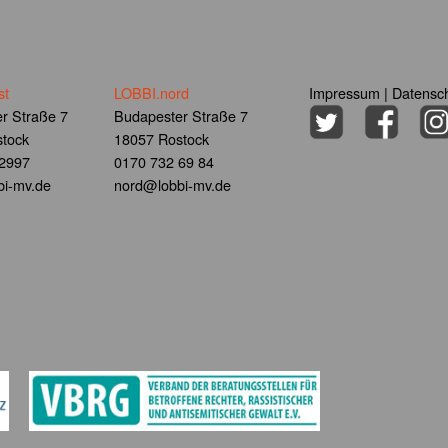
st
LOBBI.nord
Impressum
|
Datensch
r Straße 7
Budapester Straße 7
tock
18057 Rostock
 2997
0170 732 69 84
i-mv.de
nord@lobbi-mv.de