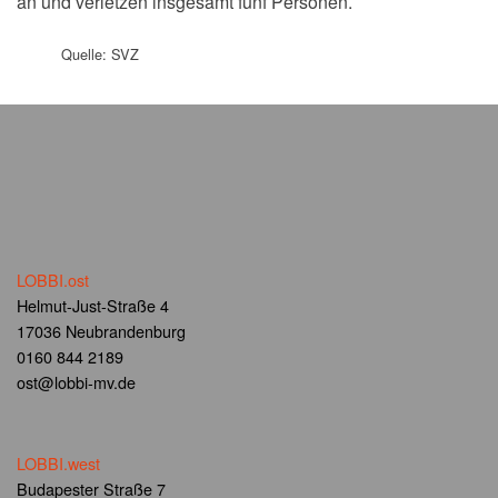
an und verletzen insgesamt fünf Personen.
Quelle: SVZ
LOBBI.ost
Helmut-Just-Straße 4
17036 Neubrandenburg
0160 844 2189
ost@lobbi-mv.de
LOBBI.west
Budapester Straße 7