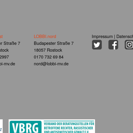
st
LOBBI.nord
Impressum
|
Datensch
r Straße 7
Budapester Straße 7
tock
18057 Rostock
 2997
0170 732 69 84
i-mv.de
nord@lobbi-mv.de