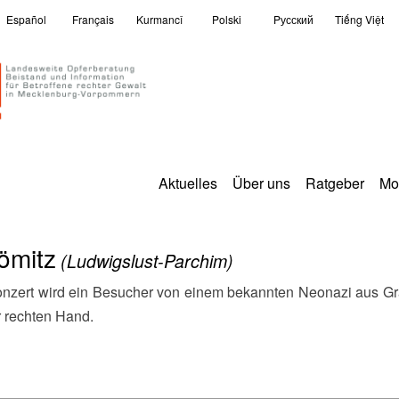
Español
Français
Kurmancî
Polski
Pусский
Tiếng Việt
Aktuelles
Über uns
Ratgeber
Mo
ömitz
(Ludwigslust-Parchim)
r rechten Hand.