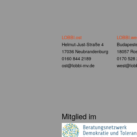
LOBBI.ost
LOBBI.we
Helmut-Just-Straße 4
Budapeste
17036 Neubrandenburg
18057 Ros
0160 844 2189
0170 528
ost@lobbi-mv.de
west@lobb
Mitglied im