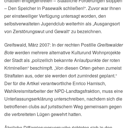
chaoten entgegentreten – Staatliche Förderungen stoppen
– Den Speicher in Pasewalk schließen!“. Zuvor war ihnen
per einstweiliger Verfügung untersagt worden, den
selbstverwalteten Jugendclub weiterhin als „Ausgangsort
von Zerstörungswut und Gewalt“ zu bezeichnen.
Greifswald, März 2007: In der rechten Postille
Greifswalder
Bote
werden mehrere alternative Kulturund Wohnprojekte
der Stadt als „polizeilich bekannte Anlaufpunkte der roten
Kriminellen“ beschimpft. „Von diesen Orten gehen zumeist
Straftaten aus, oder sie werden dort zumindest geplant.“
Der für die Artikel verantwortliche Enrico Hamisch,
Wahlkreismitarbeiter der NPD-Landtagsfraktion, muss eine
Unterlassungserklärung unterschreiben, nachdem sich die
betroffenen clubs auf juristischem Weg gemeinsam gegen
die verbreiteten Lügen gewehrt hatten.
Ähnliche Diffamierungsversuche richteten sich in den