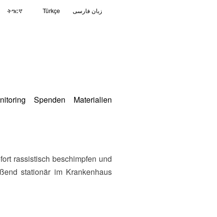
ትግርኛ
Türkçe
زبان فارسی
nitoring
Spenden
Materialien
ießend stationär im Krankenhaus