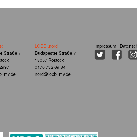
st
LOBBI.nord
Impressum
|
Datensch
r Straße 7
Budapester Straße 7
tock
18057 Rostock
 2997
0170 732 69 84
i-mv.de
nord@lobbi-mv.de