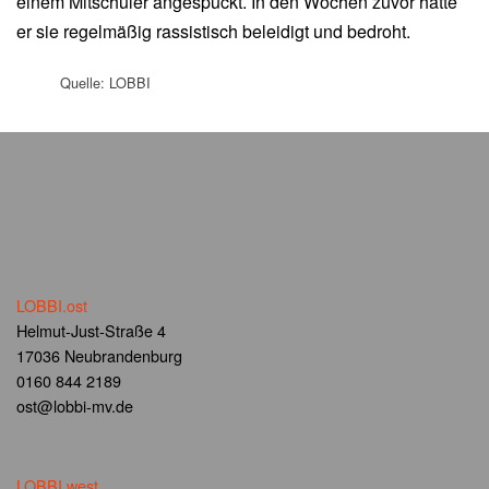
einem Mitschüler angespuckt. In den Wochen zuvor hatte
er sie regelmäßig rassistisch beleidigt und bedroht.
Quelle: LOBBI
LOBBI.ost
Helmut-Just-Straße 4
17036 Neubrandenburg
0160 844 2189
ost@lobbi-mv.de
LOBBI.west