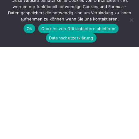
Diese Website benutzt keine Cookies von Drittanbietern. Es
werden nur funktionell notwendige Cookies und Formular-
Gefördert durch
Daten gespeichert die notwendig sind um Verbindung zu Ihnen
aufnehmen zu können wenn Sie uns kontaktieren.
Ok
Cookies von Drittanbietern ablehnen
Datenschutzerklärung
Copyright © 2026 by LOBBI – Für Betroffene rechter Gewalt