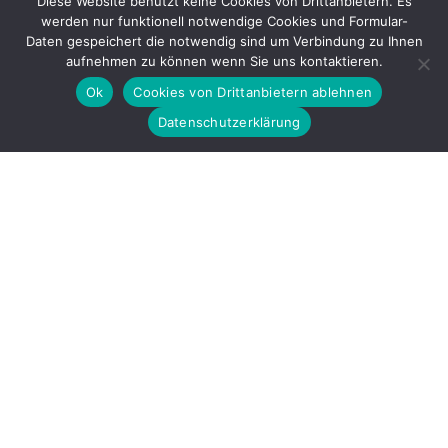
Diese Website benutzt keine Cookies von Drittanbietern. Es
werden nur funktionell notwendige Cookies und Formular-
Gefördert durch
Daten gespeichert die notwendig sind um Verbindung zu Ihnen
aufnehmen zu können wenn Sie uns kontaktieren.
Ok
Cookies von Drittanbietern ablehnen
Datenschutzerklärung
Copyright © 2026 by LOBBI – Für Betroffene rechter Gewalt