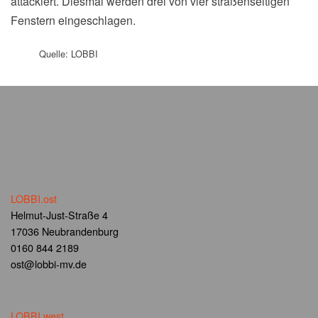
attackiert. Diesmal werden drei von vier straßenseitigen
Fenstern eingeschlagen.
Quelle: LOBBI
LOBBI.ost
Helmut-Just-Straße 4
17036 Neubrandenburg
0160 844 2189
ost@lobbi-mv.de
LOBBI.west