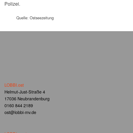
Polizei.
Quelle: Ostseezeitung
LOBBI.ost
Helmut-Just-Straße 4
17036 Neubrandenburg
0160 844 2189
ost@lobbi-mv.de