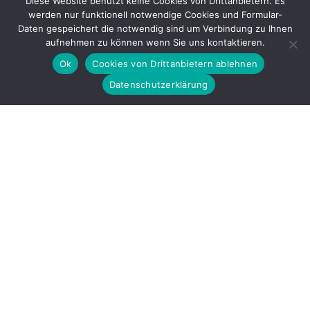
Diese Website benutzt keine Cookies von Drittanbietern. Es
werden nur funktionell notwendige Cookies und Formular-
Gefördert durch
Daten gespeichert die notwendig sind um Verbindung zu Ihnen
aufnehmen zu können wenn Sie uns kontaktieren.
Ok
Cookies von Drittanbietern ablehnen
Datenschutzerklärung
Copyright © 2026 by LOBBI – Für Betroffene rechter Gewalt