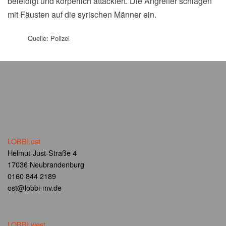
beleidigt und körperlich attackiert. Die Angreifer schlagen
mit Fäusten auf die syrischen Männer ein.
Quelle: Polizei
LOBBI.ost
Helmut-Just-Straße 4
17036 Neubrandenburg
0160 844 2189
ost@lobbi-mv.de
LOBBI.west