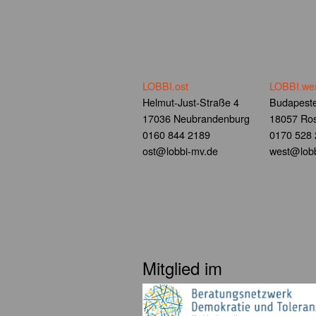
LOBBI.ost
LOBBI.we
Helmut-Just-Straße 4
Budapeste
17036 Neubrandenburg
18057 Ros
0160 844 2189
0170 528
ost@lobbi-mv.de
west@lobb
Mitglied im