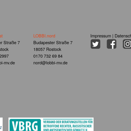
st
LOBBI.nord
Impressum
|
Datensch
r Straße 7
Budapester Straße 7
tock
18057 Rostock
 2997
0170 732 69 84
i-mv.de
nord@lobbi-mv.de