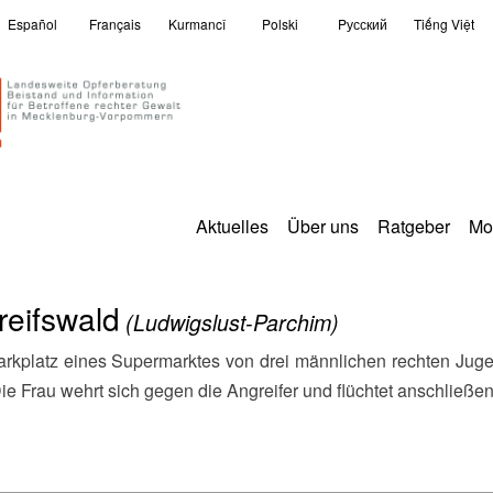
Español
Français
Kurmancî
Polski
Pусский
Tiếng Việt
Aktuelles
Über uns
Ratgeber
Mo
reifswald
(Ludwigslust-Parchim)
ie Frau wehrt sich gegen die Angreifer und flüchtet anschließen