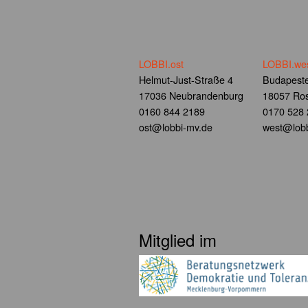
LOBBI.ost
LOBBI.we
Helmut-Just-Straße 4
Budapeste
17036 Neubrandenburg
18057 Ros
0160 844 2189
0170 528
ost@lobbi-mv.de
west@lobb
Mitglied im