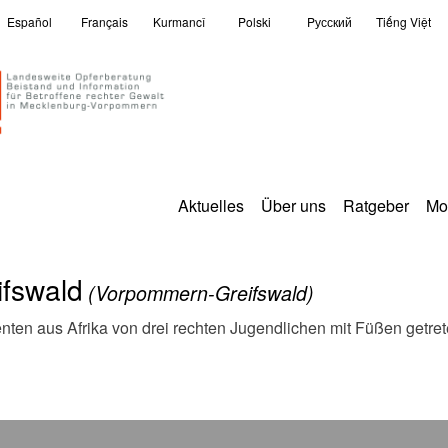
Español
Français
Kurmancî
Polski
Pусский
Tiếng Việt
Aktuelles
Über uns
Ratgeber
Mo
ifswald
(Vorpommern-Greifswald)
nten aus Afrika von drei rechten Jugendlichen mit Füßen getret