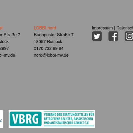
st
LOBBI.nord
Impressum
|
Datensch
r Straße 7
Budapester Straße 7
tock
18057 Rostock
 2997
0170 732 69 84
i-mv.de
nord@lobbi-mv.de