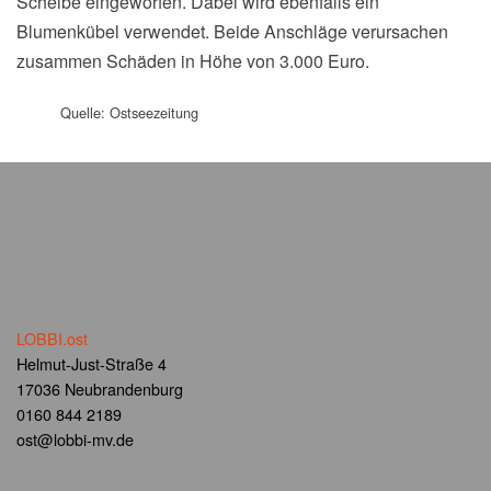
Scheibe eingeworfen. Dabei wird ebenfalls ein
Blumenkübel verwendet. Beide Anschläge verursachen
zusammen Schäden in Höhe von 3.000 Euro.
Quelle: Ostseezeitung
LOBBI.ost
Helmut-Just-Straße 4
17036 Neubrandenburg
0160 844 2189
ost@lobbi-mv.de