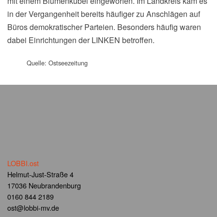
mit einem Blumenkübel eingeworfen. Im Landkreis kam es
in der Vergangenheit bereits häufiger zu Anschlägen auf
Büros demokratischer Parteien. Besonders häufig waren
dabei Einrichtungen der LINKEN betroffen.
Quelle: Ostseezeitung
LOBBI.ost
Helmut-Just-Straße 4
17036 Neubrandenburg
0160 844 2189
ost@lobbi-mv.de