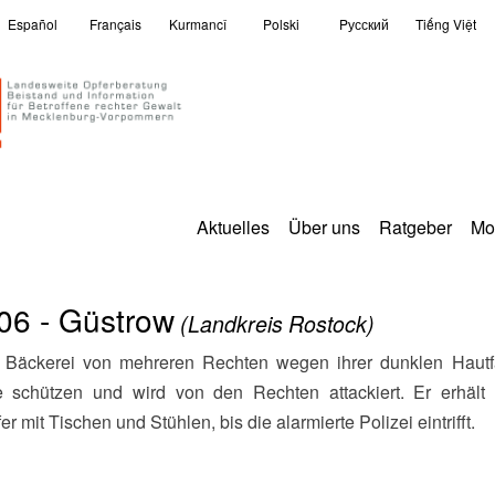
Español
Français
Kurmancî
Polski
Pусский
Tiếng Việt
Aktuelles
Über uns
Ratgeber
Mo
06 - Güstrow
(Landkreis Rostock)
ie schützen und wird von den Rechten attackiert. Er erhält 
 mit Tischen und Stühlen, bis die alarmierte Polizei eintrifft.