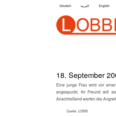
Deutsch
العربية
English
18. September 20
Eine junge Frau wird vor einer Bäckerei von mehreren Rechten wegen ihrer dunklen Hautfarbe rassistisch beschimpft und
angespuckt. Ihr Freund will s
Anschließend werfen die Angreifer
Quelle: LOBBI