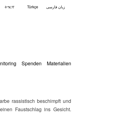
ትግርኛ
Türkçe
زبان فارسی
nitoring
Spenden
Materialien
einen Faustschlag ins Gesicht.