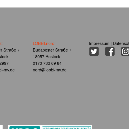
st
LOBBI.nord
Impressum
|
Datensch
r Straße 7
Budapester Straße 7
tock
18057 Rostock
 2997
0170 732 69 84
i-mv.de
nord@lobbi-mv.de