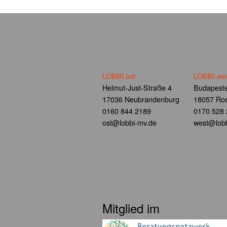
LOBBI.ost
LOBBI.we
Helmut-Just-Straße 4
Budapeste
17036 Neubrandenburg
18057 Ros
0160 844 2189
0170 528
ost@lobbi-mv.de
west@lobb
Mitglied im