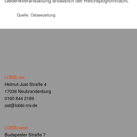
Gedenkveranstaltung anlässlich der Reichspogromnacht.
Quelle: Ostseezeitung
LOBBI.ost
Helmut-Just-Straße 4
17036 Neubrandenburg
0160 844 2189
ost@lobbi-mv.de
LOBBI.west
Budapester Straße 7