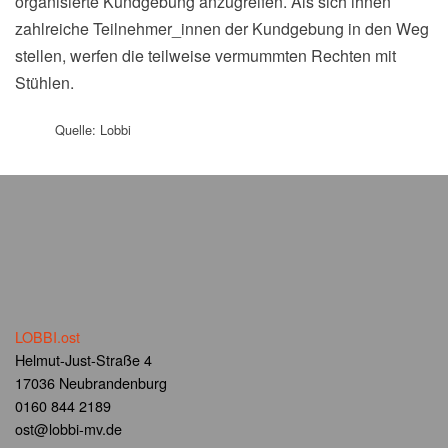
organisierte Kundgebung anzugreifen. Als sich ihnen
zahlreiche Teilnehmer_innen der Kundgebung in den Weg
stellen, werfen die teilweise vermummten Rechten mit
Stühlen.
Quelle: Lobbi
LOBBI.ost
Helmut-Just-Straße 4
17036 Neubrandenburg
0160 844 2189
ost@lobbi-mv.de