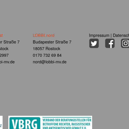
st
LOBBI.nord
Impressum
|
Datensch
r Straße 7
Budapester Straße 7
tock
18057 Rostock
 2997
0170 732 69 84
i-mv.de
nord@lobbi-mv.de