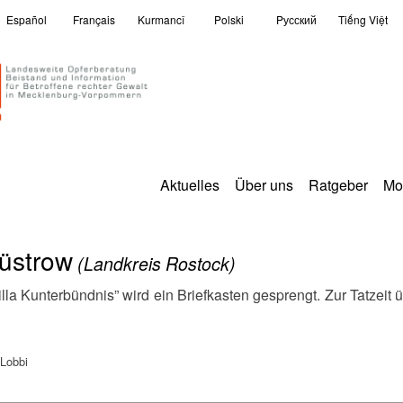
Español
Français
Kurmancî
Polski
Pусский
Tiếng Việt
Aktuelles
Über uns
Ratgeber
Mo
üstrow
(Landkreis Rostock)
 Lobbi