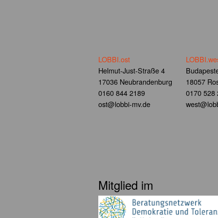
LOBBI.ost
LOBBI.we
Helmut-Just-Straße 4
Budapeste
17036 Neubrandenburg
18057 Ros
0160 844 2189
0170 528
ost@lobbi-mv.de
west@lobb
Mitglied im