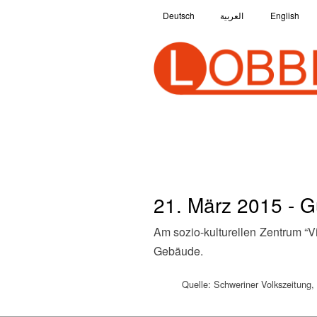
Deutsch
العربية
English
21. März 2015 - G
Am sozio-kulturellen Zentrum “Villa Kunterbündnis” wird ein Briefkasten gesprengt. Zur Tatzeit übernachten zahlreiche Kinder im
Gebäude.
Quelle: Schweriner Volkszeitung,