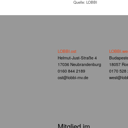
Quelle: LOBBI
LOBBI.ost
LOBBI.we
Helmut-Just-Straße 4
Budapeste
17036 Neubrandenburg
18057 Ros
0160 844 2189
0170 528
ost@lobbi-mv.de
west@lobb
Mitglied im