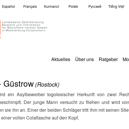
Español
Français
Kurmancî
Polski
Pусский
Tiếng Việt
Aktuelles
Über uns
Ratgeber
Mo
- Güstrow
(Rostock)
eschimpft. Der junge Mann versucht zu fliehen und wird von 
n sie ihn an. Einer der beiden Schläger tritt ihm mit seinen St
 einer vollen Colaflasche auf den Kopf.