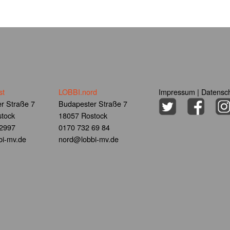
st
LOBBI.nord
Impressum
|
Datensch
r Straße 7
Budapester Straße 7
tock
18057 Rostock
 2997
0170 732 69 84
i-mv.de
nord@lobbi-mv.de