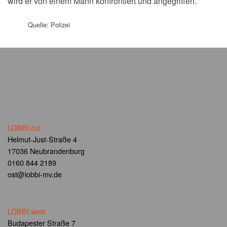
wird er von einem Mann konfrontiert und angegriffen.
Quelle: Polizei
LOBBI.ost
Helmut-Just-Straße 4
17036 Neubrandenburg
0160 844 2189
ost@lobbi-mv.de
LOBBI.west
Budapester Straße 7