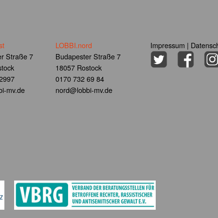
st
LOBBI.nord
Impressum
|
Datensch
r Straße 7
Budapester Straße 7
tock
18057 Rostock
 2997
0170 732 69 84
i-mv.de
nord@lobbi-mv.de