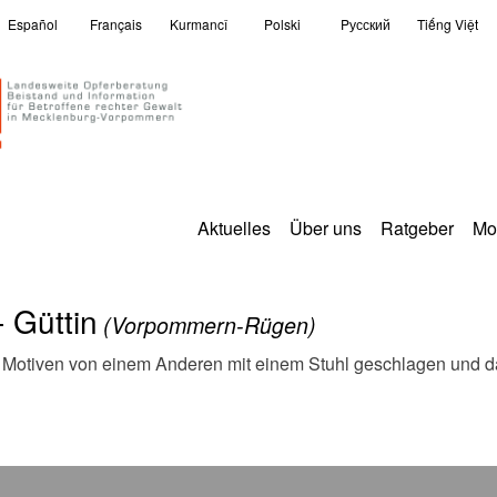
Español
Français
Kurmancî
Polski
Pусский
Tiếng Việt
Aktuelles
Über uns
Ratgeber
Mo
 Güttin
(Vorpommern-Rügen)
n Motiven von einem Anderen mit einem Stuhl geschlagen und da