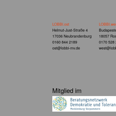
LOBBI.ost
LOBBI.we
Helmut-Just-Straße 4
Budapeste
17036 Neubrandenburg
18057 Ros
0160 844 2189
0170 528
ost@lobbi-mv.de
west@lobb
Mitglied im