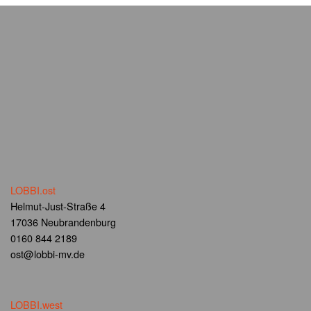
LOBBI.ost
Helmut-Just-Straße 4
17036 Neubrandenburg
0160 844 2189
ost@lobbi-mv.de
LOBBI.west