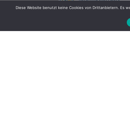
Diese Website benutzt keine Cookies von Drittanbietern. Es 
Gefördert durch
Copyright © 2026 by LOBBI – Für Betr