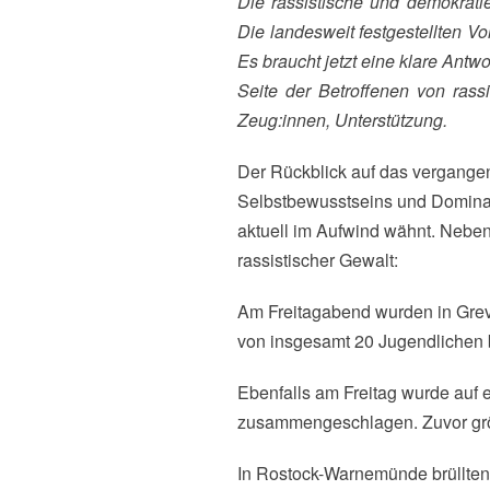
Die rassistische und demokratiefeindliche Mobilisierung wirkt -Wahlergebnisse geben rechten Gewalttäter:innen Rückenwind;
Die landesweit festgestellten V
Es braucht jetzt eine klare Antwo
Seite der Betroffenen von rass
Zeug:innen, Unterstützung.
Der Rückblick auf das vergange
Selbstbewusstseins und Dominanz
aktuell im Aufwind wähnt. Neben
rassistischer Gewalt:
Am Freitagabend wurden in Gre
von insgesamt 20 Jugendlichen bru
Ebenfalls am Freitag wurde auf
zusammengeschlagen. Zuvor gröl
In Rostock-Warnemünde brüllten 