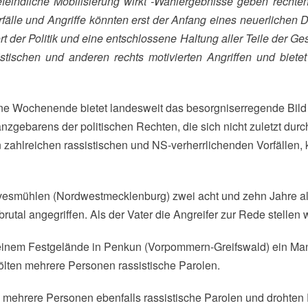
orfälle und Angriffe könnten erst der Anfang eines neuerlichen
rt der Politik und eine entschlossene Haltung aller Teile der Ge
istischen und anderen rechts motivierten Angriffen und biet
ne Wochenende bietet landesweit das besorgniserregende Bild
gebarens der politischen Rechten, die sich nicht zuletzt dur
 zahlreichen rassistischen und NS-verherrlichenden Vorfällen, 
vesmühlen (Nordwestmecklenburg) zwei acht und zehn Jahre a
tal angegriffen. Als der Vater die Angreifer zur Rede stellen wo
 einem Festgelände in Penkun (Vorpommern-Greifswald) ein Ma
ten mehrere Personen rassistische Parolen.
mehrere Personen ebenfalls rassistische Parolen und drohten 