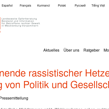
Español
Français
Kurmancî
Polski
Pусский
Tiếng Việt
Aktuelles
Über uns
Ratgeber
Mo
ende rassistischer Hetze
 von Politik und Gesellsc
Pressemitteilung