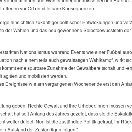
her Kandidat:innen und Wähler:innenbündnisse bei den Europa-
roffenen vor Ort unmittelbare Konsequenzen.
orge hinsichtlich zukünftiger politischer Entwicklungen und ver
ekte der Wahlen und das neu gewonnene Selbstbewusstsein der g
stärkten Nationalismus während Events wie einer Fußballeuro
uation nach einem teils auch gewalttätigen Wahlkampf, wirkt sic
zu kommt eine spürbare Zunahme der Gewaltbereitschaft und -er
 agitiert und mobilisiert werden.
 dass Ereignisse wie am vergangenen Wochenende erst den Anfa
ltung geben. Rechte Gewalt und ihre Urheber:innen müssen ver
schaft hat seit Anfang des Jahres gezeigt, dass sie die Eskalat
ht weiter duldet. Nun ist die zuständige Politik gefragt, ihr 
in Aufstand der Zuständigen folgen.”