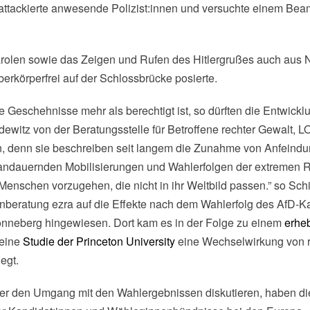
 attackierte anwesende Polizist:innen und versuchte einem Be
Parolen sowie das Zeigen und Rufen des Hitlergrußes auch au
rkörperfrei auf der Schlossbrücke posierte.
 Geschehnisse mehr als berechtigt ist, so dürften die Entwickl
dewitz von der Beratungsstelle für Betroffene rechter Gewalt, 
, denn sie beschreiben seit langem die Zunahme von Anfeind
 andauernden Mobilisierungen und Wahlerfolgen der extremen Re
enschen vorzugehen, die nicht in ihr Weltbild passen.” so Schie
nenberatung ezra auf die Effekte nach dem Wahlerfolg des AfD-K
nneberg hingewiesen. Dort kam es in der Folge zu einem
erheb
 eine
Studie der Princeton University
eine Wechselwirkung von ra
egt.
r den Umgang mit den Wahlergebnissen diskutieren, haben die 