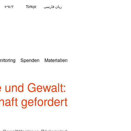
ትግርኛ
Türkçe
زبان فارسی
nitoring
Spenden
Materialien
 und Gewalt:
haft gefordert