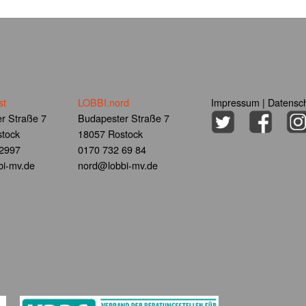
st
LOBBI.nord
Impressum
|
Datensch
r Straße 7
Budapester Straße 7
tock
18057 Rostock
 2997
0170 732 69 84
i-mv.de
nord@lobbi-mv.de