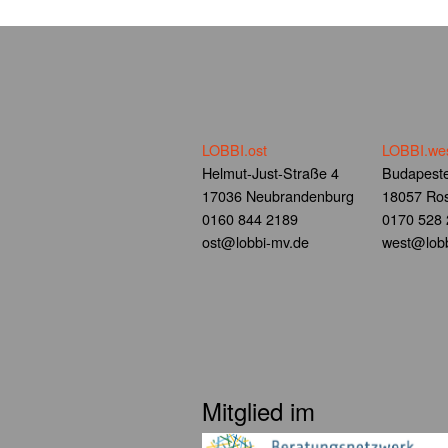
LOBBI.ost
LOBBI.we
Helmut-Just-Straße 4
Budapeste
17036 Neubrandenburg
18057 Ros
0160 844 2189
0170 528
ost@lobbi-mv.de
west@lobb
Mitglied im