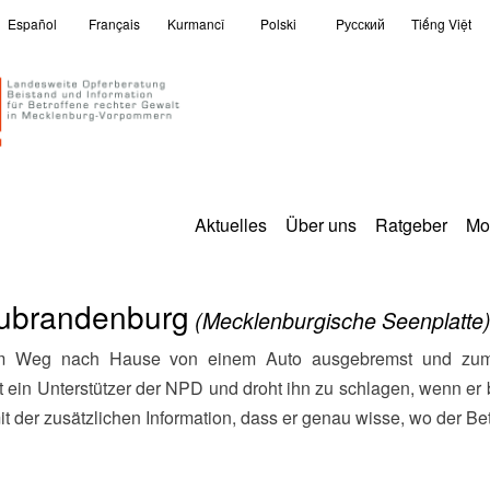
Español
Français
Kurmancî
Polski
Pусский
Tiếng Việt
Aktuelles
Über uns
Ratgeber
Mo
eubrandenburg
(Mecklenburgische Seenplatte
ein Unterstützer der NPD und droht ihn zu schlagen, wenn er b
t der zusätzlichen Information, dass er genau wisse, wo der Be