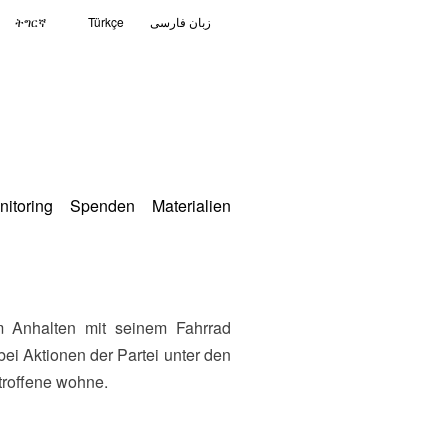
ትግርኛ
Türkçe
زبان فارسی
nitoring
Spenden
Materialien
)
ei Aktionen der Partei unter den
troffene wohne.