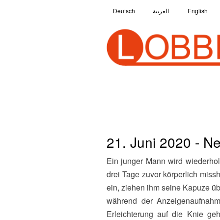
Deutsch
العربية
English
21. Juni 2020 - 
Ein junger Mann wird wiederholt an seinem Wohnort rassistisch beleidigt und angegriffen. Einer der zwei Täter, der ihn schon
drei Tage zuvor körperlich miss
ein, ziehen ihm seine Kapuze ü
während der Anzeigenaufnahme
Erleichterung auf die Knie ge