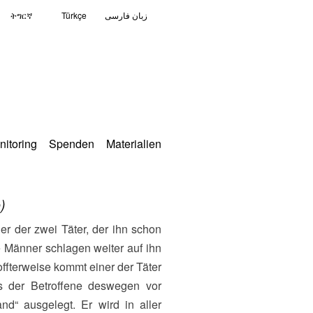
ትግርኛ
Türkçe
زبان فارسی
nitoring
Spenden
Materialien
)
e Männer schlagen weiter auf ihn
fterweise kommt einer der Täter
s der Betroffene deswegen vor
d“ ausgelegt. Er wird in aller