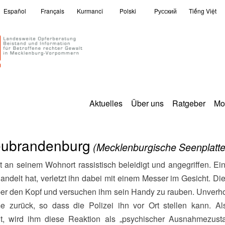
Español
Français
Kurmancî
Polski
Pусский
Tiếng Việt
Aktuelles
Über uns
Ratgeber
Mo
Neubrandenburg
(Mecklenburgische Seenplatte
handelt hat, verletzt ihn dabei mit einem Messer im Gesicht. Di
ber den Kopf und versuchen ihm sein Handy zu rauben. Unverhof
 zurück, so dass die Polizei ihn vor Ort stellen kann. Al
ht, wird ihm diese Reaktion als „psychischer Ausnahmezustan