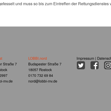
gefesselt und muss so bis zum Eintreffen der Rettungsdienstes 
st
LOBBI.nord
Impressum
|
Datensch
r Straße 7
Budapester Straße 7
tock
18057 Rostock
 2997
0170 732 69 84
i-mv.de
nord@lobbi-mv.de