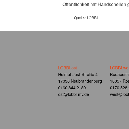
Öffentlichkeit mit Handschellen 
Quelle: LOBBI
LOBBI.ost
LOBBI.we
Helmut-Just-Straße 4
Budapeste
17036 Neubrandenburg
18057 Ros
0160 844 2189
0170 528
ost@lobbi-mv.de
west@lobb