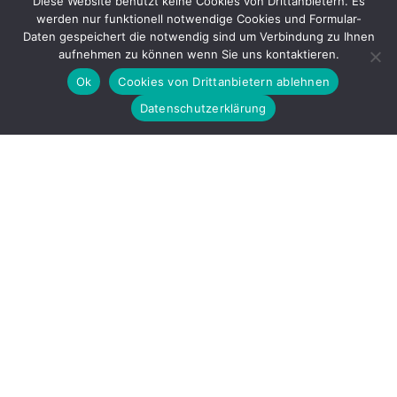
Diese Website benutzt keine Cookies von Drittanbietern. Es
werden nur funktionell notwendige Cookies und Formular-
Gefördert durch
Daten gespeichert die notwendig sind um Verbindung zu Ihnen
aufnehmen zu können wenn Sie uns kontaktieren.
Ok
Cookies von Drittanbietern ablehnen
Datenschutzerklärung
Copyright © 2026 by LOBBI – Für Betroffene rechter Gewalt