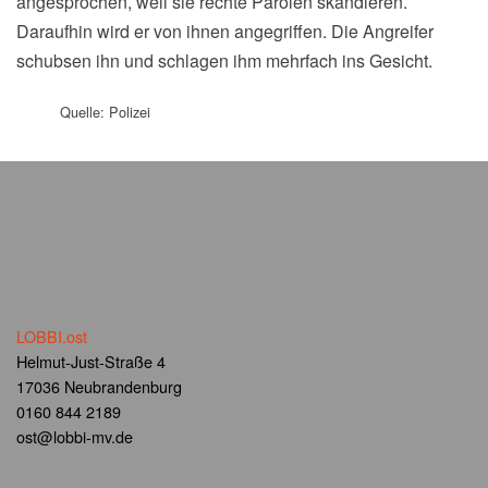
angesprochen, weil sie rechte Parolen skandieren.
Daraufhin wird er von ihnen angegriffen. Die Angreifer
schubsen ihn und schlagen ihm mehrfach ins Gesicht.
Quelle: Polizei
LOBBI.ost
Helmut-Just-Straße 4
17036 Neubrandenburg
0160 844 2189
ost@lobbi-mv.de