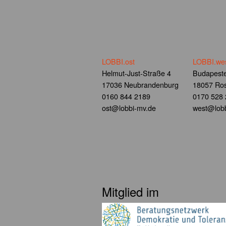
LOBBI.ost
LOBBI.we
Helmut-Just-Straße 4
Budapeste
17036 Neubrandenburg
18057 Ros
0160 844 2189
0170 528
ost@lobbi-mv.de
west@lobb
Mitglied im