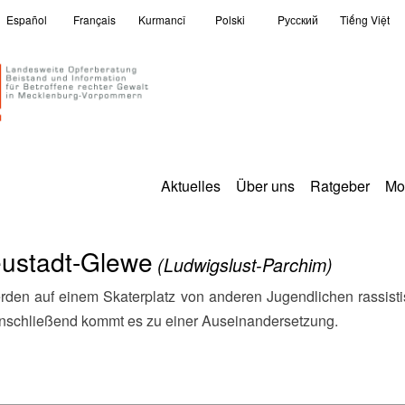
Español
Français
Kurmancî
Polski
Pусский
Tiếng Việt
Aktuelles
Über uns
Ratgeber
Mo
eustadt-Glewe
(Ludwigslust-Parchim)
 Anschließend kommt es zu einer Auseinandersetzung.