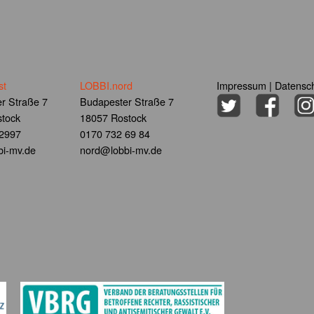
st
LOBBI.nord
Impressum
|
Datensch
r Straße 7
Budapester Straße 7
tock
18057 Rostock
 2997
0170 732 69 84
i-mv.de
nord@lobbi-mv.de