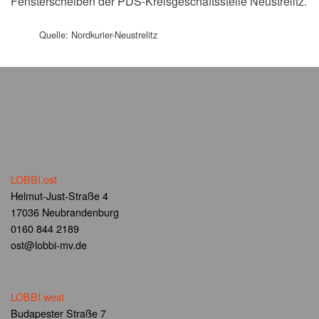
Fensterscheiben der PDS-Kreisgeschäftsstelle Neustrelitz.
Quelle: Nordkurier-Neustrelitz
LOBBI.ost
Helmut-Just-Straße 4
17036 Neubrandenburg
0160 844 2189
ost@lobbi-mv.de
LOBBI.west
Budapester Straße 7