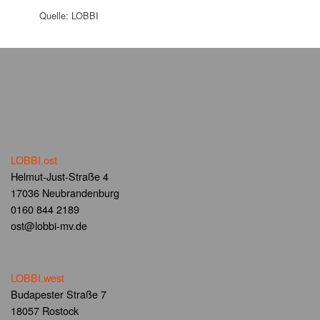
Quelle: LOBBI
LOBBI.ost
Helmut-Just-Straße 4
17036 Neubrandenburg
0160 844 2189
ost@lobbi-mv.de
LOBBI.west
Budapester Straße 7
18057 Rostock