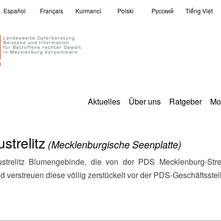
Español
Français
Kurmancî
Polski
Pусский
Tiếng Việt
Aktuelles
Über uns
Ratgeber
Mo
strelitz
(Mecklenburgische Seenplatte)
d verstreuen diese völlig zerstückelt vor der PDS-Geschäftsstel