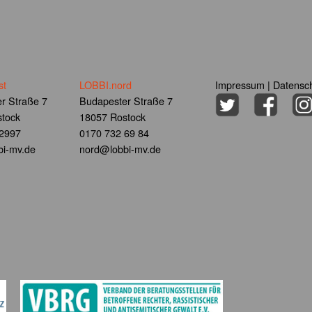
st
LOBBI.nord
Impressum
|
Datensch
r Straße 7
Budapester Straße 7
tock
18057 Rostock
 2997
0170 732 69 84
i-mv.de
nord@lobbi-mv.de