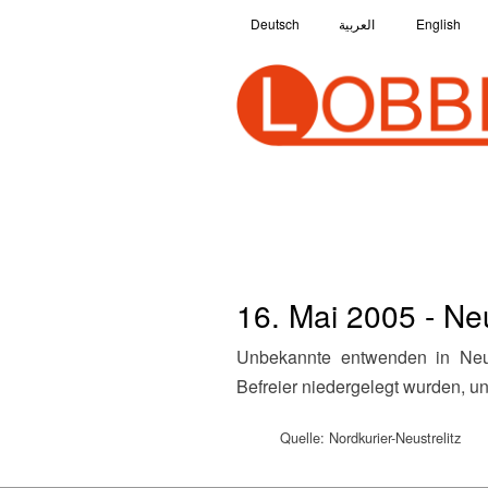
Deutsch
العربية
English
16. Mai 2005 - Neu
Unbekannte entwenden in Neustrelitz Blumengebinde, die von der PDS Mecklenburg-Strelitz zu Ehren der sowjetischen
Befreier niedergelegt wurden, un
Quelle: Nordkurier-Neustrelitz