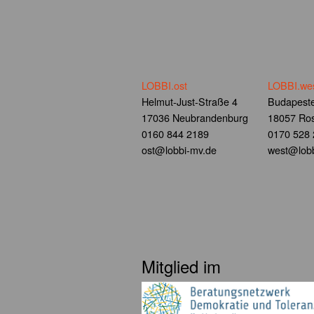
LOBBI.ost
LOBBI.we
Helmut-Just-Straße 4
Budapeste
17036 Neubrandenburg
18057 Ros
0160 844 2189
0170 528
ost@lobbi-mv.de
west@lobb
Mitglied im