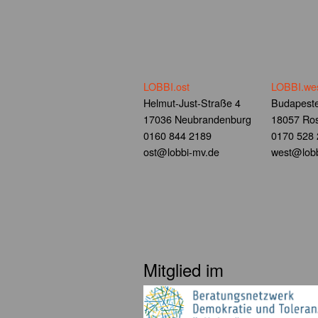
LOBBI.ost
LOBBI.we
Helmut-Just-Straße 4
Budapeste
17036 Neubrandenburg
18057 Ros
0160 844 2189
0170 528
ost@lobbi-mv.de
west@lobb
Mitglied im