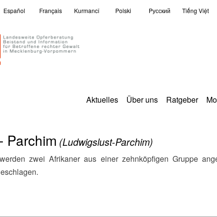
Español
Français
Kurmancî
Polski
Pусский
Tiếng Việt
Aktuelles
Über uns
Ratgeber
Mo
- Parchim
(Ludwigslust-Parchim)
geschlagen.