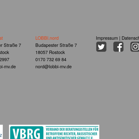
st
LOBBI.nord
Impressum
|
Datensch
r Straße 7
Budapester Straße 7
tock
18057 Rostock
 2997
0170 732 69 84
i-mv.de
nord@lobbi-mv.de