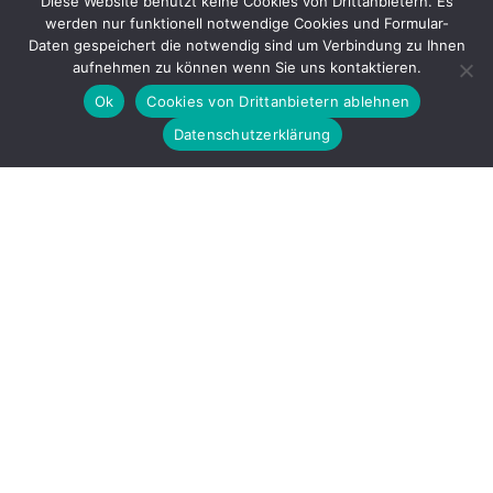
Diese Website benutzt keine Cookies von Drittanbietern. Es
werden nur funktionell notwendige Cookies und Formular-
Gefördert durch
Daten gespeichert die notwendig sind um Verbindung zu Ihnen
aufnehmen zu können wenn Sie uns kontaktieren.
Ok
Cookies von Drittanbietern ablehnen
Datenschutzerklärung
Copyright © 2026 by LOBBI – Für Betroffene rechter Gewalt