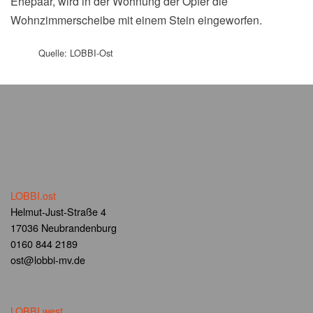
Ehepaar, wird in der Wohnung der Opfer die
Wohnzimmerscheibe mit einem Stein eingeworfen.
Quelle: LOBBI-Ost
LOBBI.ost
Helmut-Just-Straße 4
17036 Neubrandenburg
0160 844 2189
ost@lobbi-mv.de
LOBBI.west