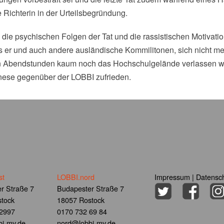
ie Richterin in der Urteilsbegründung.
 die psychischen Folgen der Tat und die rassistischen Motivati
ss er und auch andere ausländische Kommilitonen, sich nicht m
n Abendstunden kaum noch das Hochschulgelände verlassen wo
anese gegenüber der LOBBI zufrieden.
st
LOBBI.nord
Impressum
|
Datensch
r Straße 7
Budapester Straße 7
tock
18057 Rostock
 2997
0170 732 69 84
i-mv.de
nord@lobbi-mv.de