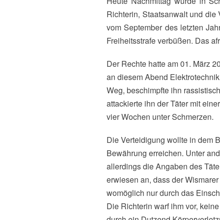
Heute Nachmittag wurde in Schwerin die Berufung eines 23jährigen Wismarers abgewiesen. Mit deutlichen Worten stellten
Richterin, Staatsanwalt und die
vom September des letzten Jahr
Freiheitsstrafe verbüßen. Das af
Der Rechte hatte am 01. März 20
an diesem Abend Elektrotechnik 
Weg, beschimpfte ihn rassistisch 
attackierte ihn der Täter mit ein
vier Wochen unter Schmerzen.
Die Verteidigung wollte in dem 
Bewährung erreichen. Unter an
allerdings die Angaben des Täte
erwiesen an, dass der Wismarer
womöglich nur durch das Einsch
Die Richterin warf ihm vor, kei
durch ein Dutzend Körperverletz