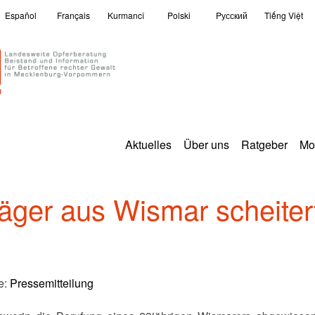
Español
Français
Kurmancî
Polski
Pусский
Tiếng Việt
Aktuelles
Über uns
Ratgeber
Mo
äger aus Wismar scheitert
e:
Pressemitteilung