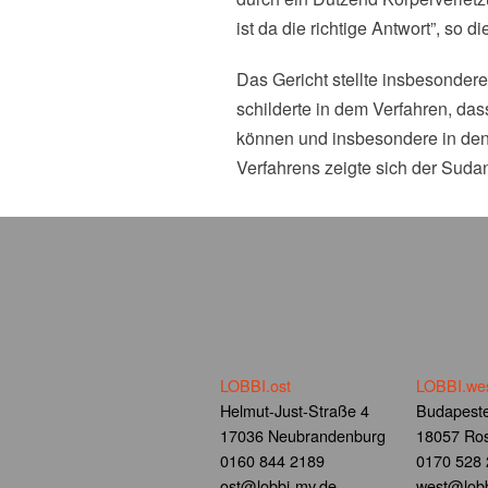
ist da die richtige Antwort”, so d
Das Gericht stellte insbesondere
schilderte in dem Verfahren, da
können und insbesondere in de
Verfahrens zeigte sich der Sud
LOBBI.ost
LOBBI.we
Helmut-Just-Straße 4
Budapeste
17036 Neubrandenburg
18057 Ros
0160 844 2189
0170 528
ost@lobbi-mv.de
west@lobb