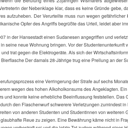
 Vertreterin der Nebenklage klar, dass es keine Gründe gebe, d
es aufzuheben. Der Verurteilte muss nun wegen gefährlicher K
rikanische Opfer des Angriffs begrüßte das Urteil, leidet aber i
07 in der Hansestadt einen Sudanesen angegriffen und verletzt.
in seine neue Wohnung bringen. Vor der Studentenunterkunft v
und trat gegen die Elektrogeräte. Als sich der Wirtschaftsinform
er Bierflasche Der damals 28-Jährige trug eine Prellung an der S
Berufungsprozess eine Verringerung der Strafe auf sechs Monat
derem wegen des hohen Alkoholkonsums des Angeklagten. Ein 
rs und konnte keine erhebliche Beeinflussung feststellen. Das 
 durch den Flaschenwurf schwerere Verletzungen zumindest i
reiten von anderen Studenten und Studentinnen von weiteren 
ne glaubhafte Reue zu zeigen. Eine Bewährung käme nicht in Fra
ungen vorbestraft sei und die letzte Tat zudem während eines 