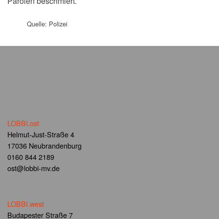
Parolen beschmiert.
Quelle: Polizei
LOBBI.ost
Helmut-Just-Straße 4
17036 Neubrandenburg
0160 844 2189
ost@lobbi-mv.de
LOBBI.west
Budapester Straße 7