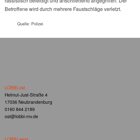
rassistisch beleidigt und anschließend angegriffen. Der
Betroffene wird durch mehrere Faustschläge verletzt.
Quelle: Polizei
LOBBI.ost
Helmut-Just-Straße 4
17036 Neubrandenburg
0160 844 2189
ost@lobbi-mv.de
LOBBI.west