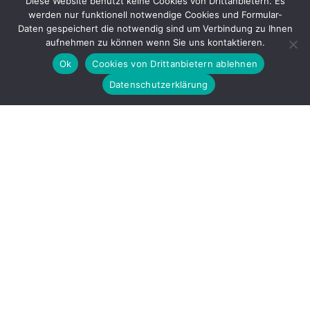
Diese Website benutzt keine Cookies von Drittanbietern. Es
werden nur funktionell notwendige Cookies und Formular-
Gefördert durch
Daten gespeichert die notwendig sind um Verbindung zu Ihnen
aufnehmen zu können wenn Sie uns kontaktieren.
Ok
Cookies von Drittanbietern ablehnen
Datenschutzerklärung
Copyright © 2026 by LOBBI – Für Betroffene rechter Gewalt