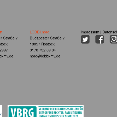
st
LOBBI.nord
Impressum
|
Datensch
r Straße 7
Budapester Straße 7
tock
18057 Rostock
 2997
0170 732 69 84
i-mv.de
nord@lobbi-mv.de