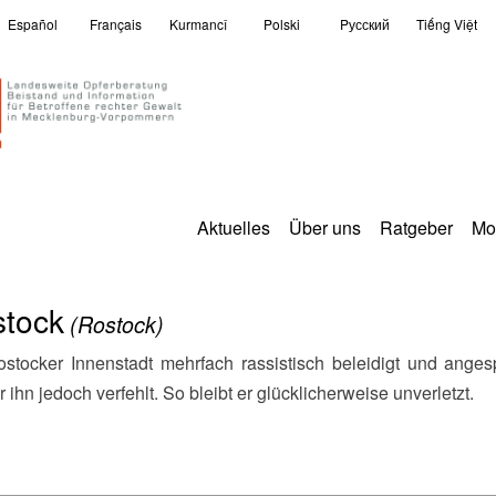
Español
Français
Kurmancî
Polski
Pусский
Tiếng Việt
Aktuelles
Über uns
Ratgeber
Mo
stock
(Rostock)
hn jedoch verfehlt. So bleibt er glücklicherweise unverletzt.