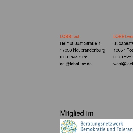
LOBBI.ost
LOBBI.we
Helmut-Just-Straße 4
Budapeste
17036 Neubrandenburg
18057 Ros
0160 844 2189
0170 528
ost@lobbi-mv.de
west@lobb
Mitglied im