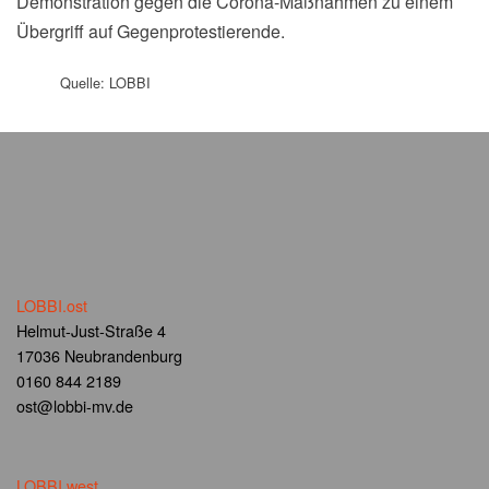
Demonstration gegen die Corona-Maßnahmen zu einem
Übergriff auf Gegenprotestierende.
Quelle: LOBBI
LOBBI.ost
Helmut-Just-Straße 4
17036 Neubrandenburg
0160 844 2189
ost@lobbi-mv.de
LOBBI.west