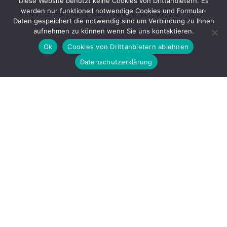
Diese Website benutzt keine Cookies von Drittanbietern. Es
werden nur funktionell notwendige Cookies und Formular-
Gefördert durch
Daten gespeichert die notwendig sind um Verbindung zu Ihnen
aufnehmen zu können wenn Sie uns kontaktieren.
Ok
Cookies von Drittanbietern ablehnen
Datenschutzerklärung
Copyright © 2026 by LOBBI – Für Betroffene rechter Gewalt