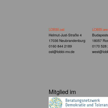
LOBBI.ost
LOBBI.we
Helmut-Just-Straße 4
Budapeste
17036 Neubrandenburg
18057 Ros
0160 844 2189
0170 528
ost@lobbi-mv.de
west@lobb
Mitglied im