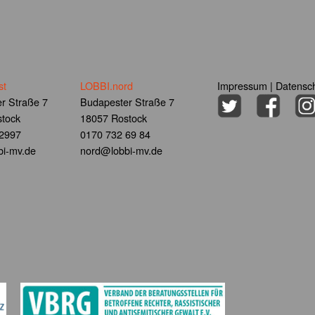
st
LOBBI.nord
Impressum
|
Datensch
r Straße 7
Budapester Straße 7
tock
18057 Rostock
 2997
0170 732 69 84
i-mv.de
nord@lobbi-mv.de