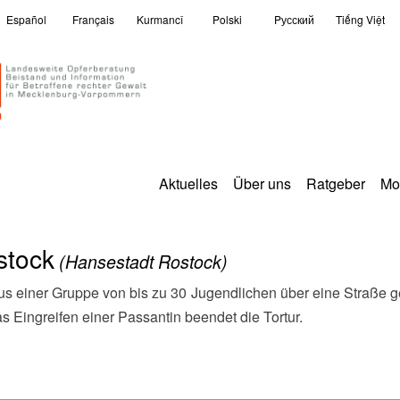
Español
Français
Kurmancî
Polski
Pусский
Tiếng Việt
Aktuelles
Über uns
Ratgeber
Mo
stock
(Hansestadt Rostock)
s Eingreifen einer Passantin beendet die Tortur.