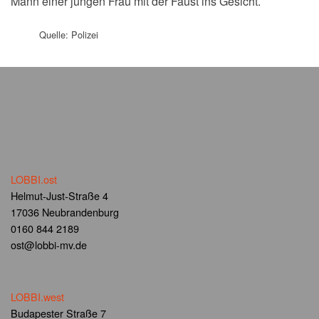
Mann einer jungen Frau mit der Faust ins Gesicht.
Quelle: Polizei
LOBBI.ost
Helmut-Just-Straße 4
17036 Neubrandenburg
0160 844 2189
ost@lobbi-mv.de
LOBBI.west
Budapester Straße 7