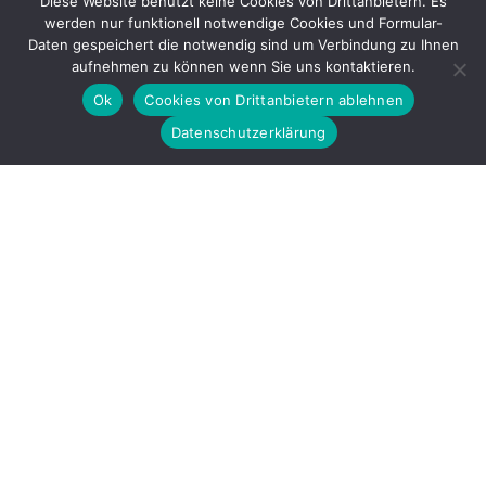
Diese Website benutzt keine Cookies von Drittanbietern. Es
werden nur funktionell notwendige Cookies und Formular-
Gefördert durch
Daten gespeichert die notwendig sind um Verbindung zu Ihnen
aufnehmen zu können wenn Sie uns kontaktieren.
Ok
Cookies von Drittanbietern ablehnen
Datenschutzerklärung
Copyright © 2026 by LOBBI – Für Betroffene rechter Gewalt