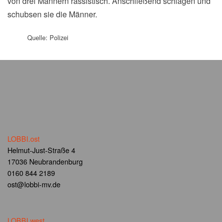
von drei Männern rassistisch. Anschließend schlagen und
schubsen sie die Männer.
Quelle: Polizei
LOBBI.ost
Helmut-Just-Straße 4
17036 Neubrandenburg
0160 844 2189
ost@lobbi-mv.de
LOBBI.west