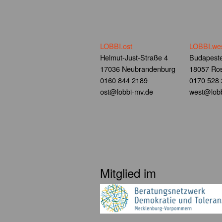
LOBBI.ost
LOBBI.we
Helmut-Just-Straße 4
Budapeste
17036 Neubrandenburg
18057 Ros
0160 844 2189
0170 528
ost@lobbi-mv.de
west@lobb
Mitglied im