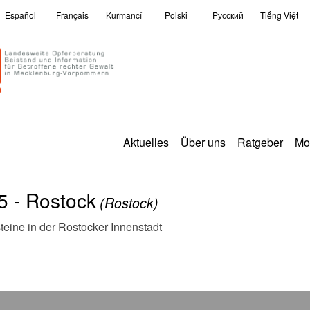
Español
Français
Kurmancî
Polski
Pусский
Tiếng Việt
Aktuelles
Über uns
Ratgeber
Mo
5 - Rostock
(Rostock)
teine in der Rostocker Innenstadt