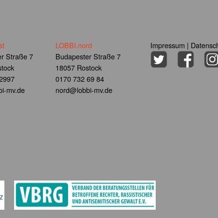
st
LOBBI.nord
Impressum
|
Datensch
r Straße 7
Budapester Straße 7
tock
18057 Rostock
 2997
0170 732 69 84
i-mv.de
nord@lobbi-mv.de