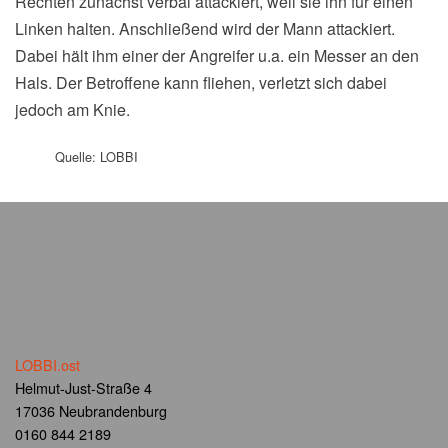
Rechten zunächst verbal attackiert, weil sie ihn für einen
Linken halten. Anschließend wird der Mann attackiert.
Dabei hält ihm einer der Angreifer u.a. ein Messer an den
Hals. Der Betroffene kann fliehen, verletzt sich dabei
jedoch am Knie.
Quelle: LOBBI
LOBBI.ost
Helmut-Just-Straße 4
17036 Neubrandenburg
0160 844 2189